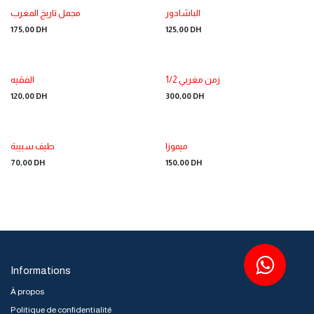
الباشادور
مجمل تاريخ المغرب
175,00
DH
125,00
DH
1/2 زمن مغربي
الفقيه
120,00
DH
300,00
DH
ميموزا
طيف سبيبة
70,00
DH
150,00
DH
Informations
À propos
Politique de confidentialité